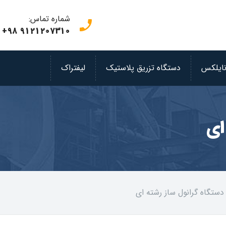
شماره تماس:
phone_enabled
+98 9121207310
نایلکس
دستگاه تزریق پلاستیک
لیفتراک
ای
دستگاه گرانول ساز رشته‌ ای